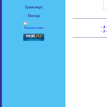
Транспорт
Погода
-
А
-
З
-