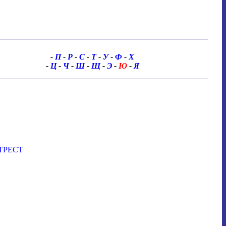
-
П
-
Р
-
С
-
Т
-
У
-
Ф
-
Х
-
Ц
-
Ч
-
Ш
-
Щ
-
Э
-
Ю
-
Я
ТРЕСТ