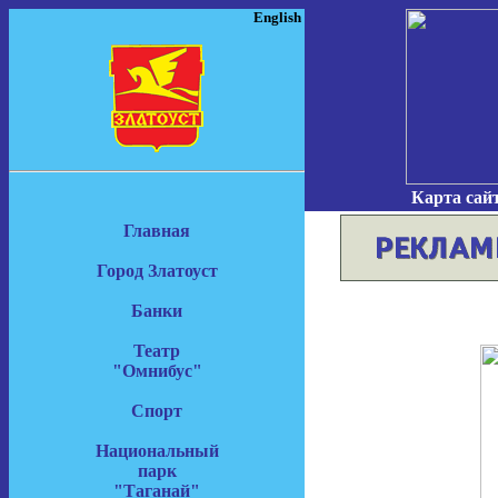
English
Карта сай
Главная
Город Златоуст
Банки
Театр
"Омнибус"
Спорт
Национальный
парк
"Таганай"