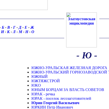
-
Б
-
В
-
Г
-
Д
-
Е
-
Ж
И
-
К
-
Л
-
М
-
Н
-
О
- Ю -
ЮЖНО-УРАЛЬСКАЯ ЖЕЛЕЗНАЯ ДОРОГА
ЮЖНО-УРАЛЬСКИЙ ГОРНОЗАВОДСКОЙ 
ЮЖНЫЙ
ЮЖТЯЖСТРОЙ
ЮКО
ЮНЫМ БОРЦАМ ЗА ВЛАСТЬ СОВЕТОВ
ЮРАК - речка
ЮРАК - поселок лесозаготовителей
Юрин Георгий Васильевич
ЮРКИН Петр Иванович