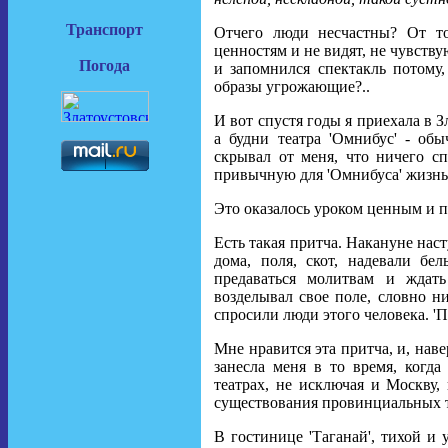
Транспорт
Отчего люди несчастны? От т
ценностям и не видят, не чувству
Погода
и запомнился спектакль потому,
образы угрожающие?..
И вот спустя годы я приехала в З
а будни театра 'Омнибус' - об
скрывал от меня, что ничего сп
привычную для 'Омнибуса' жизнь
Это оказалось уроком ценным и 
Есть такая притча. Накануне нас
дома, поля, скот, надевали б
предаваться молитвам и ждат
возделывал свое поле, словно ни
спросили люди этого человека. 'Пу
Мне нравится эта притча, и, наве
занесла меня в то время, когд
театрах, не исключая и Москву,
существования провинциальных теа
В гостинице 'Таганай', тихой и