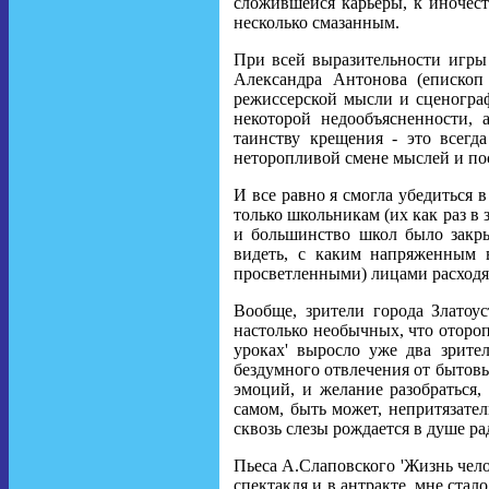
сложившейся карьеры, к иночест
несколько смазанным.
При всей выразительности игры 
Александра Антонова (епископ
режиссерской мысли и сценогра
некоторой недообъясненности, 
таинству крещения - это всег
неторопливой смене мыслей и по
И все равно я смогла убедиться 
только школьникам (их как раз в 
и большинство школ было закры
видеть, с каким напряженным 
просветленными) лицами расходят
Вообще, зрители города Златоус
настолько необычных, что отороп
уроках' выросло уже два зрите
бездумного отвлечения от бытовых
эмоций, и желание разобраться,
самом, быть может, непритязател
сквозь слезы рождается в душе рад
Пьеса А.Слаповского 'Жизнь челов
спектакля и в антракте, мне стал