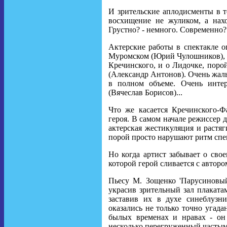
И зрительские аплодисменты в т
восхищение не жуликом, а нах
Грустно? - немного. Современно? - 
Актерские работы в спектакле о
Муромском (Юрий Чулошников), 
Кречинского, и о Лидочке, поро
(Александр Антонов). Очень жаль,
в полном объеме. Очень интер
(Вячеслав Борисов)...
Что же касается Кречинского-Фа
героя. В самом начале режиссер 
актерская жестикуляция и растя
порой просто нарушают ритм спе
Но когда артист забывает о свое
которой герой сливается с авторо
Пьесу М. Зощенко 'Парусиновый
украсив зрительный зал плаката
заставив их в духе синеблузн
оказались не только точно угада
былых временах и нравах - он
несколько перегруженный частыми