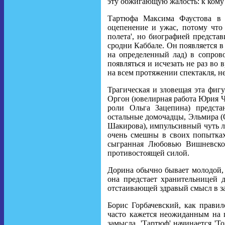
эту обжигающую жалость: к кому
Тартюфа Максима Фаустова в 
оцепенение и ужас, потому что
полета', но биографией предста
сродни Каббале. Он появляется 
на определенный лад) в сопров
появляться и исчезать не раз во 
на всем протяжении спектакля, не
Трагическая и зловещая эта фигу
Оргон (ювелирная работа Юрия Чу
роли Ольга Зацепина) предст
остальные домочадцы, Эльмира (О
Шакирова), импульсивный чуть л
очень смешны в своих попытках
сыгранная Любовью Вишневской
противостоящей силой.
Дорина обычно бывает молодой, к
она предстает хранительницей 
отстаивающей здравый смысл в з
Борис Горбачевский, как прави
часто кажется неожиданным на 
замысла. 'Тартюф' начинается 'Т