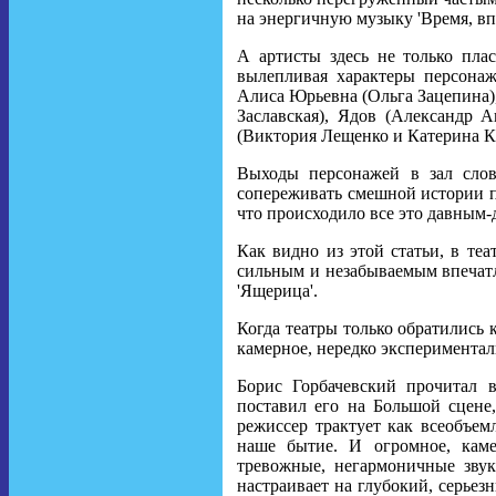
на энергичную музыку 'Время, вп
А артисты здесь не только пла
вылепливая характеры персонаж
Алиса Юрьевна (Ольга Зацепина),
Заславская), Ядов (Александр А
(Виктория Лещенко и Катерина К
Выходы персонажей в зал слов
сопереживать смешной истории п
что происходило все это давным-д
Как видно из этой статьи, в те
сильным и незабываемым впечатл
'Ящерица'.
Когда театры только обратились 
камерное, нередко экспериментал
Борис Горбачевский прочитал 
поставил его на Большой сцене
режиссер трактует как всеобъе
наше бытие. И огромное, каме
тревожные, негармоничные звук
настраивает на глубокий, серьез