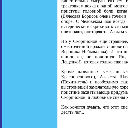
Блистательно сыгран Игорем
трактовкам вояка с одной мозгов
приступы головной боли, когд
(Вячеслав Борисов очень точен в
опора. С Человеком Боя всегда 
истерически выкрикивать эти маг
повторяют, повторяют... А глаза у
Но у Скорпионов еще страшнее,
ожесточенной вражды становится
Вероника Небывалова). И это п
шпионажа, не повинную Ящери
Лещенко!), которая только еще на
Кроме названных уже, нельз
Красноречивого), Алексея Шл
(Похититель) и необходимо ска
выстроившей замечательную хоре
поистине захватывающе придуман
Скорпионок, и любовные сцены Я
Как хочется думать, что этот спе
десять лет...