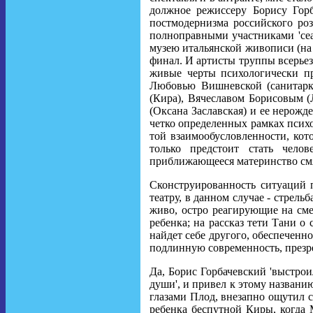
должное режиссеру Борису Горб
постмодернизма российского роз
полноправными участниками 'сеа
музею итальянской живописи (на 
финал. И артисты труппы всерье
живые черты психологически пр
Любовью Вишневской (санитарк
(Кира), Вячеславом Борисовым (
(Оксана Заславская) и ее нерожд
четко определенных рамках психол
той взаимообусловленности, кот
только предстоит стать чело
приближающееся материнство смя
Сконструированность ситуаций п
театру, в данном случае - стрель
живо, остро реагирующие на см
ребенка; на рассказ тети Тани о
найдет себе другого, обеспеченно
подлинную современность, презре
Да, Борис Горбачевский 'выстрои
души', и привел к этому названи
глазами Плод, внезапно ощутил 
ребенка беспутной Киры, когда 