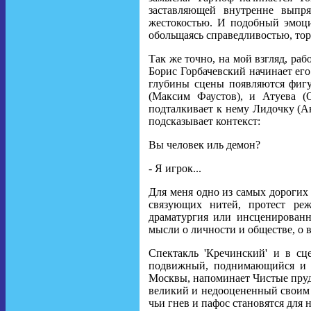
заставляющей внутренне выпря
жестокостью. И подобный эмоци
обольщаясь справедливостью, тор
Так же точно, на мой взгляд, ра
Борис Горбачевский начинает его
глубины сцены появляются фиг
(Максим Фаустов), и Атуева (О
подталкивает к нему Лидочку (Ан
подсказывает контекст:
Вы человек иль демон?
- Я игрок...
Для меня одно из самых дорогих 
связующих нитей, протест реж
драматургия или инсценированн
мысли о личности и обществе, о 
Спектакль 'Кречинский' и в сц
подвижный, поднимающийся и о
Москвы, напоминает Чистые пруд
великий и недооцененный своим
чьи гнев и пафос становятся для 