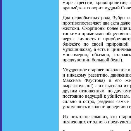
мире агрессии, кровопролития,
вранья', как говорит мудрый Сов
Два первобытных рода, Зубры и
противопоставляет два акта даже
жестоки. Скорпионы более цивил
тонкими приметами общественно
черты личность и приобретаютс
близкого по своей природной
Чулошникова), а есть и циничны
многомерно, объемно, старая
предчувствии большой беды).
Умудренное старшее поколение и
и никакому развитию, движению
Максима Фаустова) и его же
выразительно!) - их выгнала из 
другим отношениям, по другому
постоянно ведущей к убийствам, 
сильно и остро, разделяя самые
уткнувшись в колени доверчиво 
Их никто не слышит, это старш
пьянеющих от одного предчувств