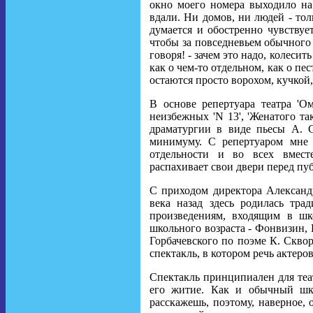
окно моего номера выходило на
вдали. Ни домов, ни людей - тол
думается и обостренно чувствует
чтобы за повседневьем обычного 
говоря! - зачем это надо, колеси
как о чем-то отдельном, как о пе
остаются просто ворохом, кучкой, 
В основе репертуара театра 'Ом
неизбежных 'N 13', 'Женатого та
драматургии в виде пьесы А. С
минимуму. С репертуаром мне 
отдельности и во всех вмест
распахивает свои двери перед пу
С приходом директора Александр
века назад здесь родилась тра
произведениям, входящим в шк
школьного возраста - Фонвизин,
Горбачевского по поэме К. Сквор
спектакль, в котором речь актеро
Спектакль принципиален для теат
его житие. Как и обычный шко
расскажешь, поэтому, наверное,