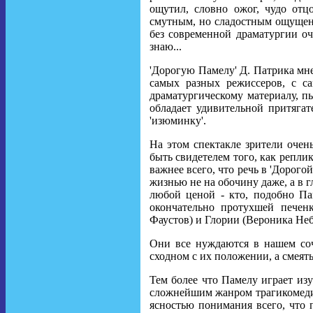
ощутил, словно ожог, чудо отц
смутным, но сладостным ощущением
без современной драматургии оч
знаю...
'Дорогую Памелу' Д. Патрика мне
самых разных режиссеров, с с
драматургическому материалу, пье
обладает удивительной притягат
'изюминку'.
На этом спектакле зрители очень
быть свидетелем того, как репли
важнее всего, что речь в 'Дорог
жизнью не на обочину даже, а в 
любой ценой - кто, подобно Па
окончательно протухшей печен
Фаустов) и Глории (Вероника Не
Они все нуждаются в нашем соч
сходном с их положении, а смеятьс
Тем более что Памелу играет из
сложнейшим жанром трагикомедии
ясностью понимания всего, что 