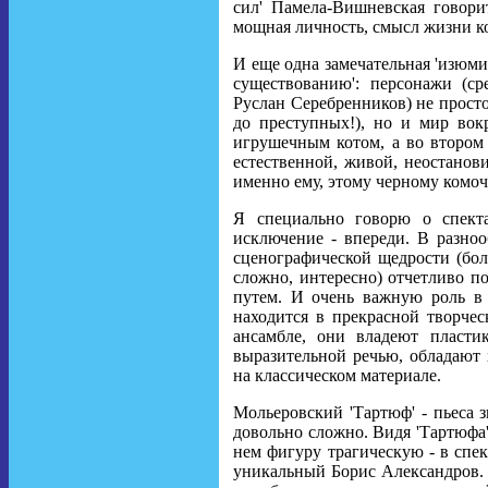
сил' Памела-Вишневская говорит
мощная личность, смысл жизни ко
И еще одна замечательная 'изюмин
существованию': персонажи (с
Руслан Серебренников) не просто
до преступных!), но и мир вок
игрушечным котом, а во втором 
естественной, живой, неостанов
именно ему, этому черному комочк
Я специально говорю о спекта
исключение - впереди. В разноо
сценографической щедрости (бо
сложно, интересно) отчетливо по
путем. И очень важную роль в 
находится в прекрасной творче
ансамбле, они владеют пласти
выразительной речью, обладают
на классическом материале.
Мольеровский 'Тартюф' - пьеса з
довольно сложно. Видя 'Тартюфа'
нем фигуру трагическую - в спек
уникальный Борис Александров. 