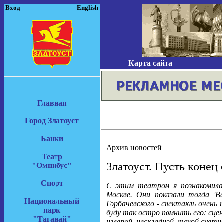
Вход
English
Карта сайта
Главная
Город Златоуст
Банки
Архив новостей
Театр
Златоуст. Пусть конец 
"Омнибус"
Спорт
С этим театром я познакомила
Москве. Они показали тогда 'В
Национальный
Горбачевского - спектакль очень
парк
буду так остро помнить его: сце
"Таганай"
нелепой, нескладной, такой суетн