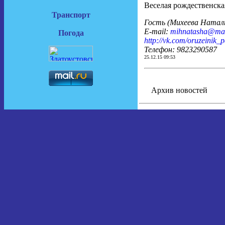
Веселая рождественская
Транспорт
Гость (Михеева Наталь
E-mail:
mihnatasha@mai
Погода
http://vk.com/oruzeinik_
Телефон: 9823290587
25.12.15 09:53
Архив новостей