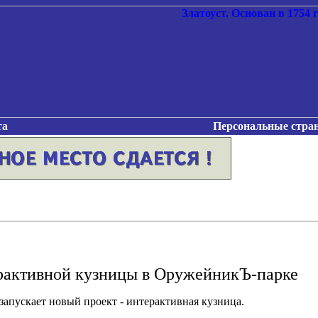
та
Персональные стра
рактивной кузницы в ОружейникЪ-парке
пускает новый проект - интерактивная кузница.