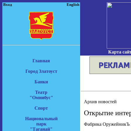
Вход
English
Карта сай
Главная
Город Златоуст
Банки
Театр
"Омнибус"
Архив новостей
Спорт
Открытие инте
Национальный
парк
Фабрика ОружейникЪ за
"Таганай"