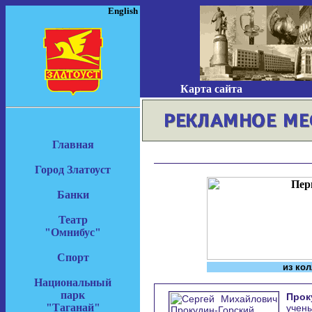
English
Карта сайта
Главная
Город Златоуст
Банки
Театр
"Омнибус"
Спорт
из ко
Национальный
парк
Прок
"Таганай"
учен