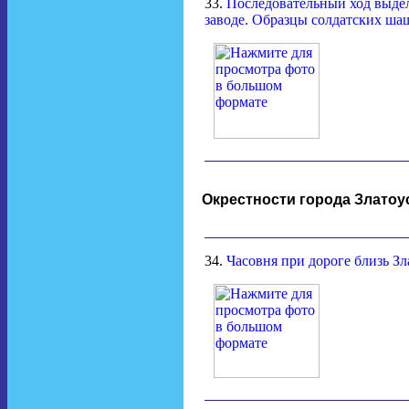
33.
Последовательный ход выдел
заводе. Образцы солдатских ша
Окрестности города Златоу
34.
Часовня при дороге близь Зл