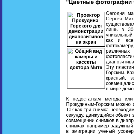
"Цветные фотографии ч
Сегодня ма
Cергея Мих
существова
лишь в 30-
уникальный 
как и все
фотокамеру,
различных
фотопласт
диапозитива
Эту пласти
Горским. Ка
красный, 
совмещались
в мире демо
К недостаткам метода или
Прокудиным-Горским можно о
Так как три снимка необходи
секунду, движущийся объект 
совмещении снимков в диапро
снимках, например радужный д
в эмиграции ученый усовер