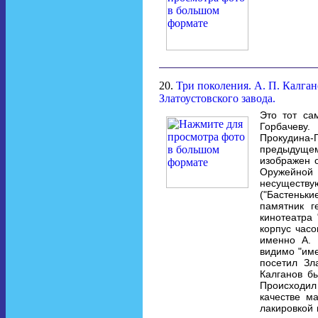
20.
Три поколения. А. П. Калга
Златоустовского завода.
Это тот са
Горбачеву.
Прокудина-Г
предыдущем 
изображен 
Оружейной 
несуществу
("Бастеньк
памятник г
кинотеатра
корпус часо
именно А. 
видимо "име
посетил Зл
Калганов б
Происходил
качестве м
лакировкой