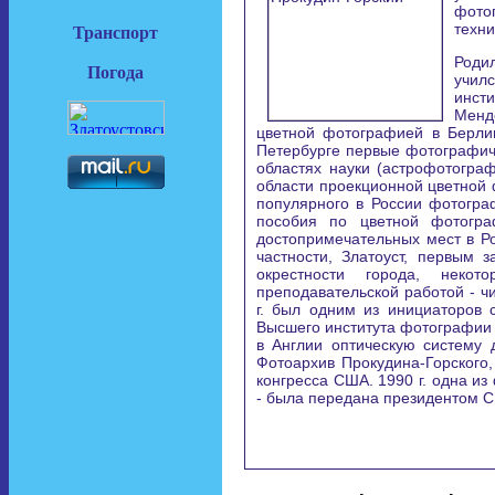
фото
техни
Транспорт
Роди
Погода
учил
инст
Менде
цветной фотографией в Берли
Петербурге первые фотографич
областях науки (астрофотогра
области проекционной цветной 
популярного в России фотогра
пособия по цветной фотогра
достопримечательных мест в Ро
частности, Златоуст, первым 
окрестности города, некот
преподавательской работой - ч
г. был одним из инициаторов 
Высшего института фотографии и
в Англии оптическую систему 
Фотоархив Прокудина-Горского,
конгресса США. 1990 г. одна из
- была передана президентом С