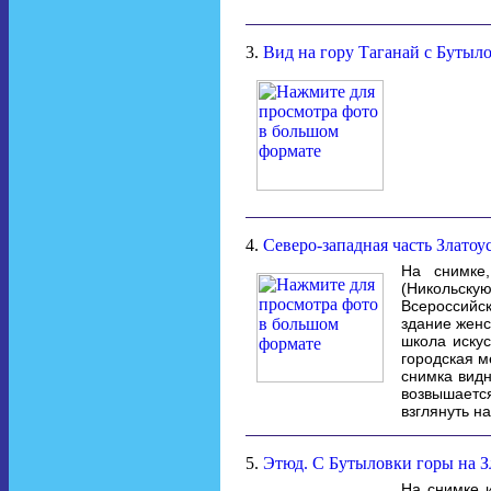
3.
Вид на гору Таганай с Бутыл
4.
Северо-западная часть Златоус
На снимке
(Никольску
Всероссийс
здание женс
школа иску
городская м
снимка видн
возвышаетс
взглянуть н
5.
Этюд. С Бутыловки горы на Зл
На снимке и