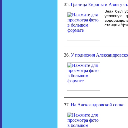
35.
Граница Европы и Азии у ст
Знак был у
условную 
водораздель
станции Урж
36.
У подножия Александровско
37.
На Александровской сопке.