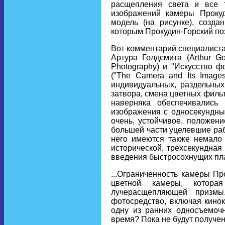
расщепления света и все т
изображений камеры Прокуд
модель (на рисунке), созд
которым Прокудин-Горский по
Вот комментарий специалиста
Артура Голдсмита (Arthur Go
Photography) и "Искусство ф
("The Camera and Its Images
индивидуальных, раздельных
затвора, смена цветных филь
наверняка обеспечивались
изображения с односекундным
очень, устойчивое, положен
большей части уцелевшие раб
него имеются также немало 
исторической, трехсекундная
введения быстросохнущих плас
...Ограниченность камеры Пр
цветной камеры, котора
лучерасщепляющей призмы
фотосредство, включая кинок
одну из ранних односъемоч
время? Пока не будут получен