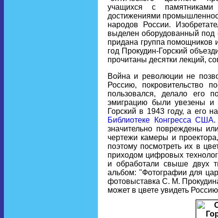
учащихся с памятниками 
достижениями промышленности
народов России. Изобретат
выделен оборудованный под
придана группа помощников и
год Прокудин-Горский объезд
прочитаны десятки лекций, с
Война и революции не позво
Россию, покровительство п
пользовался, делало его п
эмиграцию были увезены и 
Горский в 1943 году, а его 
Библиотеке Конгресса США
.
значительно повреждены или
чертежи камеры и проектора
поэтому посмотреть их в цве
приходом цифровых технологи
и обработали свыше двух т
альбом: "Фотографии для цар
фотовыставка С. М. Прокудин
может в цвете увидеть Россию