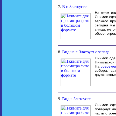
7.
В г. Златоусте.
На этом сн
Снимок сдел
зеркало пр
сегодня мы 
улица, не о
обзор, огро
8.
Вид на г. Златоуст с запада.
Снимок сде
Никольской 
На
совреме
собора, з
двухэтажных
9.
Вид в Златоусте.
Снимок сде
повернут на
часть строе