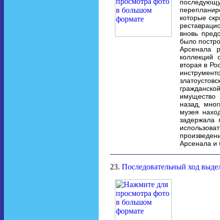
последующ
перепланир
которые скр
реставраци
вновь пред
было постро
Арсенала р
коллекций 
вторая в Ро
инструмент
златоустов
гражданской
имущество 
назад, мно
музея нахо
задержала 
использова
произведени
Арсенала и
23.
Последовательный ход выде