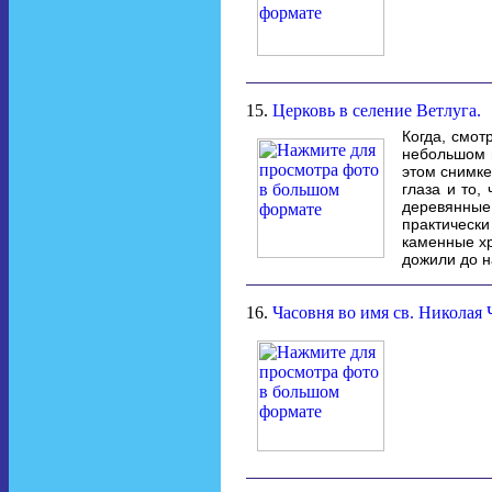
15.
Церковь в селение Ветлуга.
Когда, смот
небольшом г
этом снимке
глаза и то
деревянные 
практическ
каменные хр
дожили до н
16.
Часовня во имя св. Николая 