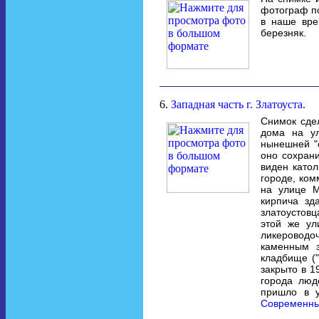
фотограф по
в наше вре
березняк.
6.
Западная часть г. Златоуста.
Снимок сдел
дома на у
нынешней "
оно сохрани
виден катол
городе, ко
на улице М
кирпича зд
златоустов
этой же ул
ликероводо
каменным з
кладбище ("
закрыто в 1
города люд
пришло в у
Современны