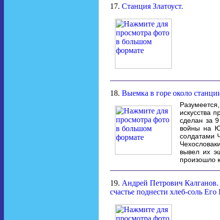
17.
Станция Златоуст.
18.
Выемка в горе около станции
Разумеется
искусства п
сделан за 9
войны на Ю
солдатами Ч
Чехословак
вывел их э
произошло к
19.
Андрей Петрович Калганов. Б
счастье поднести хлеб-соль Ег