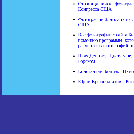
Страница поиска фотограф
Конгресса США
Фотографии Златоуста из 
США
Все фотографии с сайта Б
помощью программы, котор
размер этих фотографий не
Надя Деннис, "Цвета ушедш
Горском
Константин Зайцев. "Цвет
Юрий Красильников. "Росс