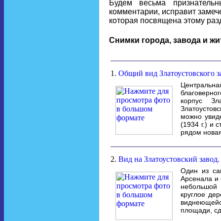
Будем весьма признательн
комментарии, исправит замеч
которая посвящена этому разд
Снимки города, завода и ж
1.
Общий вид Златоустовского за
Центральна
благоверног
корпус Зл
Златоустовс
можно увиде
(1934 г.) и
рядом новая
2.
Вид на Златоустовский завод.
Один из са
Арсенала и 
небольшой 
круглое дер
виднеющей
площади, сд