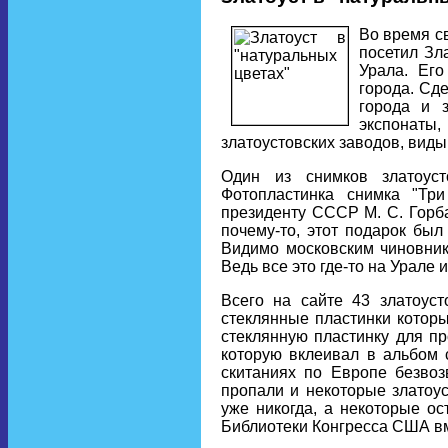
Во время с
посетил Зл
Урала. Ег
города. Сд
города и 
экспонаты,
златоустовских заводов, виды
Один из снимков златоус
Фотопластинка снимка "Тр
президенту СССР М. С. Горба
почему-то, этот подарок был
Видимо московским чиновника
Ведь все это где-то на Урале 
Всего на сайте 43 златоуст
стеклянные пластинки которы
стеклянную пластинку для п
которую вклеивал в альбом 
скитаниях по Европе безвоз
пропали и некоторые златоу
уже никогда, а некоторые о
Библиотеки Конгресса США в