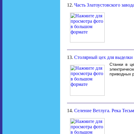
12.
Часть Златоустовского завод
13.
Столярный цех для выделки 
Станки в ц
электриче
приводных 
14.
Селение Ветлуга. Река Тесьма