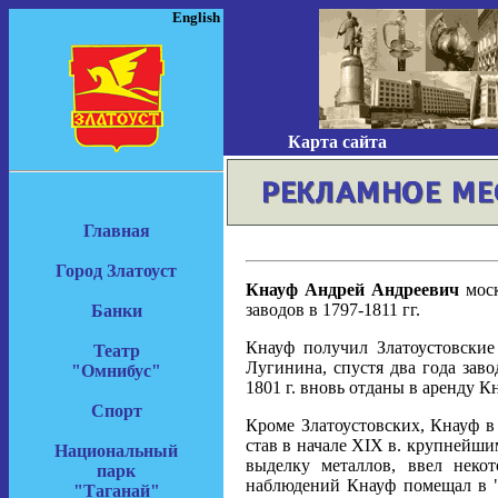
English
Карта сайта
Главная
Город Златоуст
Кнауф Андрей Андреевич
моск
заводов в 1797-1811 гг.
Банки
Кнауф получил Златоустовские
Театр
Лугинина, спустя два года зав
"Омнибус"
1801 г. вновь отданы в аренду К
Спорт
Кроме Златоустовских, Кнауф в 
став в начале XIX в. крупнейши
Национальный
выделку металлов, ввел неко
парк
наблюдений Кнауф помещал в "Г
"Таганай"