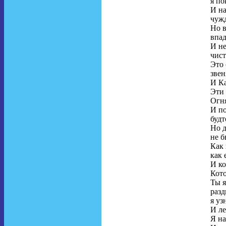
я по
И на
чужд
Но в
впа
И н
чист
Это 
звен
И Ка
Эти 
Огн
И по
будт
Но д
не б
Как 
как 
И ко
Кот
Ты я
разд
я уз
И ле
Я на