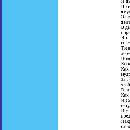
И им
В эт
я ку
Этим
я иг
В да
поро
Я тв
спас
Ты 
до н
Подс
Киал
Как 
муд
Загл
чтоб
В н
Как
И С
суту
И мо
прел
Нак
слов