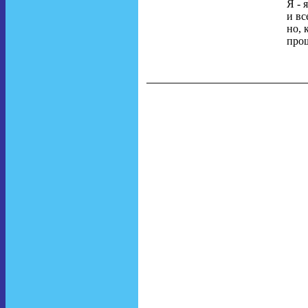
Я - 
и вс
но,
про