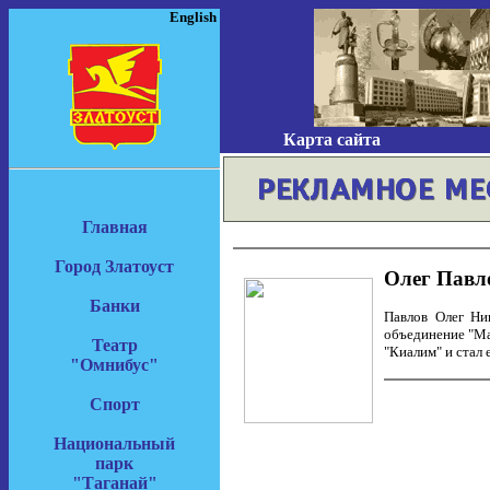
English
Карта сайта
Главная
Город Златоуст
Олег Павл
Банки
Павлов Олег Ник
объединение "Мар
Театр
"Киалим" и стал 
"Омнибус"
Спорт
Национальный
парк
"Таганай"