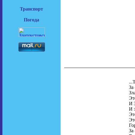
Транспорт
Погода
..
За
Зл
Эт
И 
И 
Эт
Эт
Го
За