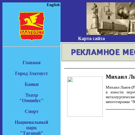
English
Карта сайта
Главная
Город Златоуст
Михаил Л
Банки
Михаил Львов (Ра
в юности пере
Театр
металлургически
"Омнибус"
многотиражке "Н
Спорт
Национальный
парк
"Таганай"