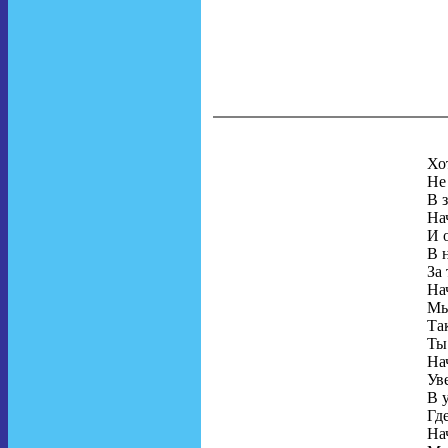
Хо
Не
В 
На
И 
В 
За 
На
Мы
Так
Ты
На
Ув
В 
Гд
На