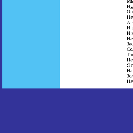
Мы
Ну
Он
На
А 
И 
И 
На
За
Со
Та
На
Я г
На
Зол
На